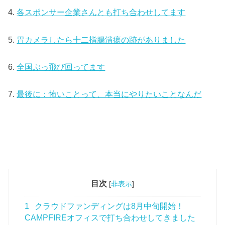
4.
各スポンサー企業さんとも打ち合わせしてます
5.
胃カメラしたら十二指腸潰瘍の跡がありました
6.
全国ぶっ飛び回ってます
7.
最後に：怖いことって、本当にやりたいことなんだ
目次
[
非表示
]
1
クラウドファンディングは8月中旬開始！
CAMPFIREオフィスで打ち合わせしてきました