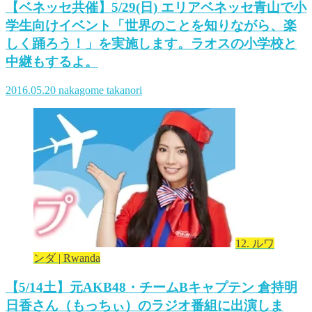
【ベネッセ共催】5/29(日) エリアベネッセ青山で小
学生向けイベント「世界のことを知りながら、楽
しく踊ろう！」を実施します。ラオスの小学校と
中継もするよ。
2016.05.20
nakagome takanori
12. ルワ
ンダ | Rwanda
【5/14土】元AKB48・チームBキャプテン 倉持明
日香さん（もっちぃ）のラジオ番組に出演しま