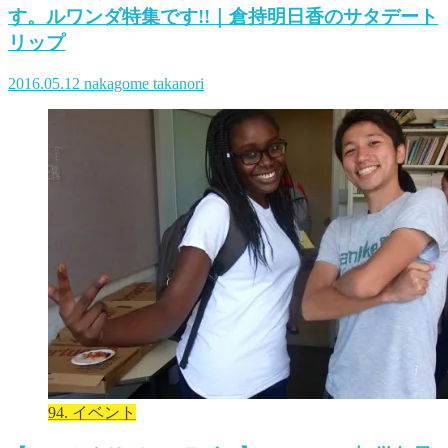
す。ルワンダ特集です!!｜倉持明日香のサタデート
リップ
2016.05.12
nakagome takanori
94. イベント