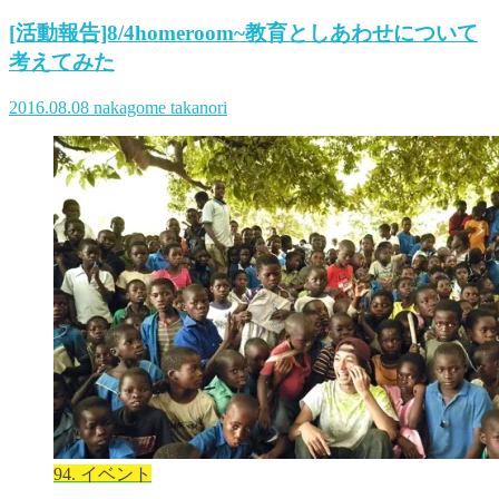
[活動報告]8/4homeroom~教育としあわせについて
考えてみた
2016.08.08
nakagome takanori
94. イベント