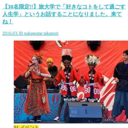
【30名限定!!】旅大学で「好きなコトをして過ごす
人生学」というお話することになりました。来て
ね！
2016.03.30
nakagome takanori
94. イベント