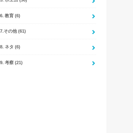
95. ポエム
(36)
96. 教育
(6)
97.その他
(61)
98. ネタ
(6)
99. 考察
(21)