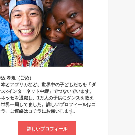
中込 孝規（ごめ）
日本とアフリカなど、世界中の子どもたちを「ダ
ンス×インターネット中継」でつないでいます。
ベネッセを退職し、1万人の子供にダンスを教え
て世界一周してました。詳しいプロフィールは
コ
チラ
。ご連絡は
コチラ
にお願いします。
詳しいプロフィール