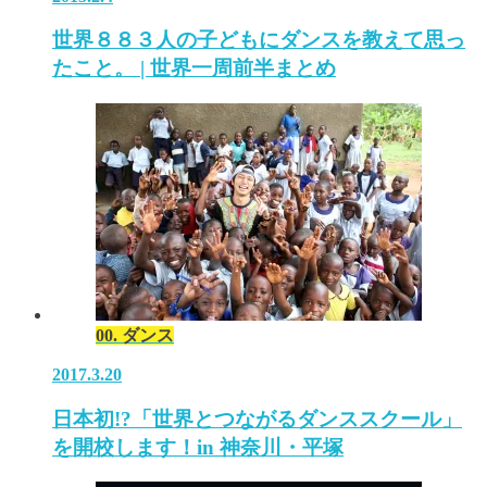
世界８８３人の子どもにダンスを教えて思っ
たこと。 | 世界一周前半まとめ
00. ダンス
2017.3.20
日本初!?「世界とつながるダンススクール」
を開校します！in 神奈川・平塚