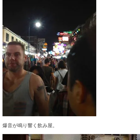
爆音が鳴り響く飲み屋。