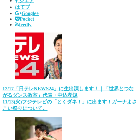
シェア
はてブ
Google+
Pocket
feedly
12/17「日テレNEWS24」に生出演します！｜「世界とつな
がるダンス教室」代表・中込孝規
11/13(火)フジテレビの「とくダネ！」に出ます！ガーナよさ
こい祭りについて。