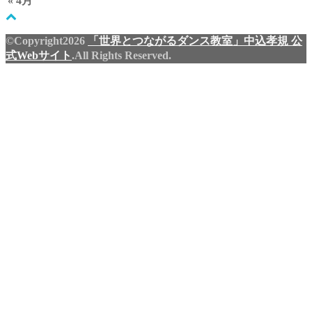
« 4月
©Copyright2026
「世界とつながるダンス教室」中込孝規 公
式Webサイト
.All Rights Reserved.