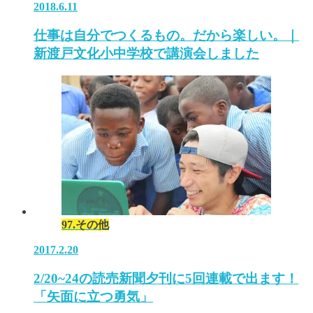
2018.6.11
仕事は自分でつくるもの。だから楽しい。｜
新渡戸文化小中学校で講演会しました
97.その他
2017.2.20
2/20~24の読売新聞夕刊に5回連載で出ます！
「矢面に立つ勇気」