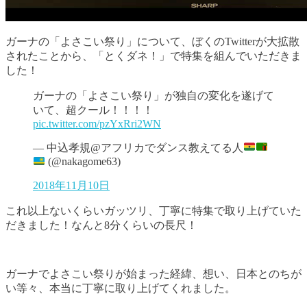
ガーナの「よさこい祭り」について、ぼくのTwitterが大拡散
されたことから、「とくダネ！」で特集を組んでいただきま
した！
ガーナの「よさこい祭り」が独自の変化を遂げて
いて、超クール！！！！
pic.twitter.com/pzYxRri2WN
— 中込孝規@アフリカでダンス教えてる人
(@nakagome63)
2018年11月10日
これ以上ないくらいガッツリ、丁寧に特集で取り上げていた
だきました！なんと8分くらいの長尺！
ガーナでよさこい祭りが始まった経緯、想い、日本とのちが
い等々、本当に丁寧に取り上げてくれました。