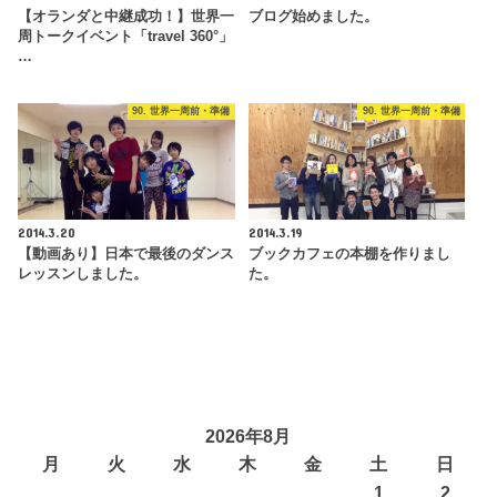
【オランダと中継成功！】世界一
ブログ始めました。
周トークイベント「travel 360°」
…
90. 世界一周前・準備
90. 世界一周前・準備
2014.3.20
2014.3.19
【動画あり】日本で最後のダンス
ブックカフェの本棚を作りまし
レッスンしました。
た。
2026年8月
月
火
水
木
金
土
日
1
2