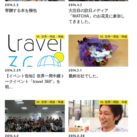
2014.3.5
2014.4.3
寄贈する本を梱包
大注目の訪日メディア
「MATCHA」のお花見に参加し
てきました。
90. 世界一周前・準備
90. 世界一周前・準備
2014.3.29
2014.3.1
【イベント告知】世界一周中継ト
最終出社でした。
ークイベント「travel 360°」を
明…
90. 世界一周前・準備
90. 世界一周前・準備
2014.4.2
2014.2.28