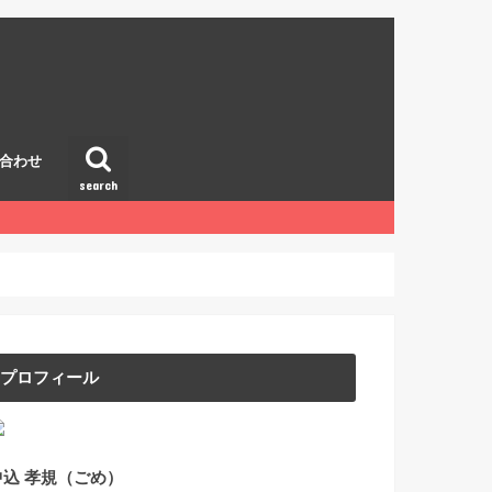
合わせ
search
プロフィール
中込 孝規（ごめ）