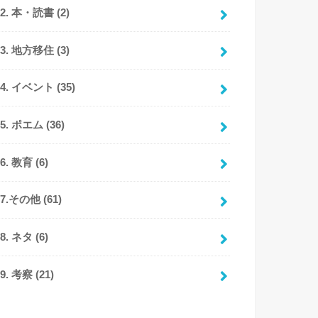
92. 本・読書
(2)
93. 地方移住
(3)
94. イベント
(35)
95. ポエム
(36)
96. 教育
(6)
97.その他
(61)
98. ネタ
(6)
99. 考察
(21)