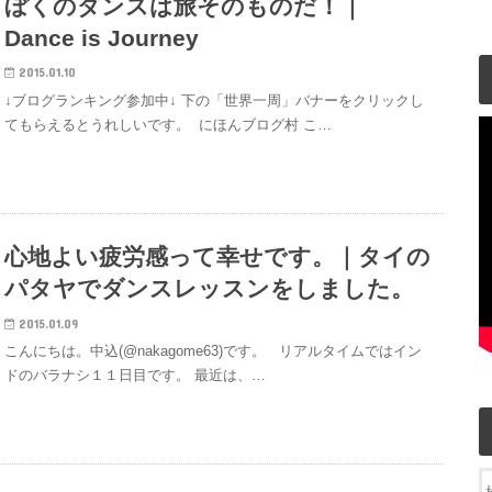
ぼくのダンスは旅そのものだ！｜
Dance is Journey
2015.01.10
↓ブログランキング参加中↓ 下の「世界一周」バナーをクリックし
てもらえるとうれしいです。 にほんブログ村 こ…
心地よい疲労感って幸せです。｜タイの
パタヤでダンスレッスンをしました。
2015.01.09
こんにちは。中込(@nakagome63)です。 リアルタイムではイン
ドのバラナシ１１日目です。 最近は、…