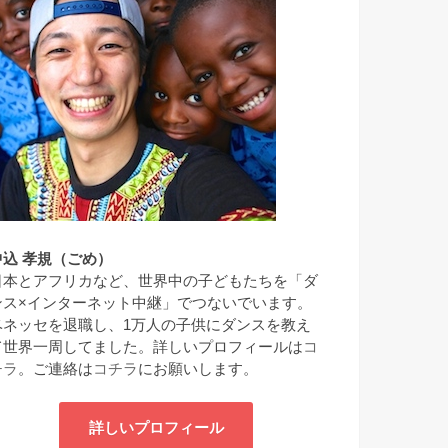
中込 孝規（ごめ）
日本とアフリカなど、世界中の子どもたちを「ダ
ンス×インターネット中継」でつないでいます。
ベネッセを退職し、1万人の子供にダンスを教え
て世界一周してました。詳しいプロフィールは
コ
チラ
。ご連絡は
コチラ
にお願いします。
詳しいプロフィール