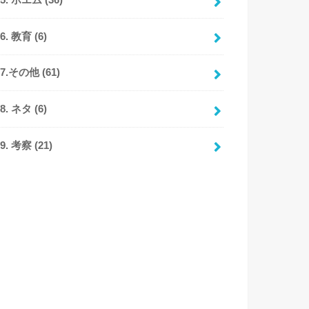
95. ポエム
(36)
96. 教育
(6)
97.その他
(61)
98. ネタ
(6)
99. 考察
(21)