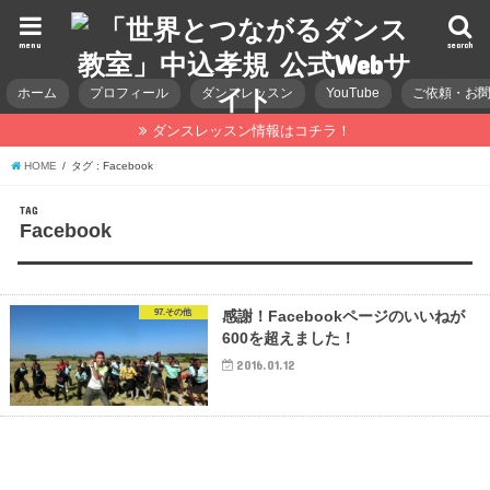
menu
search
ホーム
プロフィール
ダンスレッスン
YouTube
ご依頼・お
ダンスレッスン情報はコチラ！
HOME
タグ : Facebook
TAG
Facebook
97.その他
感謝！Facebookページのいいねが
600を超えました！
2016.01.12