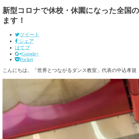
新型コロナで休校・休園になった全国
ます！
ツイート
シェア
はてブ
Google+
Pocket
こんにちは。「世界とつながるダンス教室」代表の中込孝規