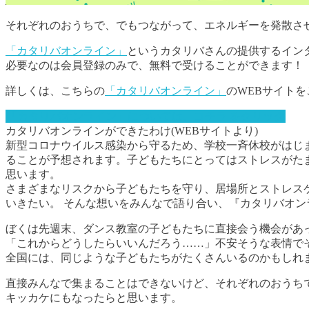
それぞれのおうちで、でもつながって、エネルギーを発散さ
「カタリバオンライン」
というカタリバさんの提供するイン
必要なのは会員登録のみで、無料で受けることができます！
詳しくは、こちらの
「カタリバオンライン」
のWEBサイト
「カタリバオンライン」については、コチラ をクリック
カタリバオンラインができたわけ(WEBサイトより)
新型コロナウイルス感染から守るため、学校一斉休校がはじ
ることが予想されます。子どもたちにとってはストレスがた
思います。
さまざまなリスクから子どもたちを守り、居場所とストレス
いきたい。 そんな想いをみんなで語り合い、『カタリバオンラ
ぼくは先週末、ダンス教室の子どもたちに直接会う機会があ
「これからどうしたらいいんだろう……」不安そうな表情で
全国には、同じような子どもたちがたくさんいるのかもしれ
直接みんなで集まることはできないけど、それぞれのおうち
キッカケにもなったらと思います。